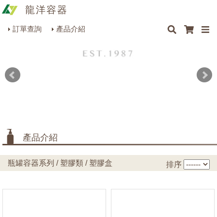
龍洋容器
×
×
×
×
容量
最新消息
Q&A
關於我們
聯絡我們
瓶罐容器系列
訂單查詢
產品介紹
商品搜尋
包裝材料系列
規格
烘焙器皿系列
餐飲器具系列
顏色
生活雜貨系列
材質
理化儀器系列
產品介紹
美容用品系列
瓶罐容器系列 / 塑膠類 / 塑膠盒
排序