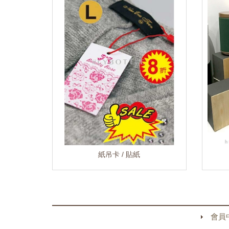
紙吊卡 / 貼紙
會員