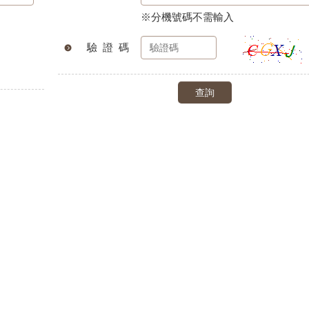
※分機號碼不需輸入
驗 證 碼
查詢