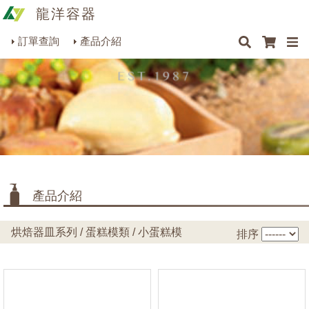
龍洋容器
×
×
×
最新消息
Q&A
關於我們
聯絡我們
瓶罐容器系列
訂單查詢
產品介紹
商品搜尋
包裝材料系列
烘焙器皿系列
餐飲器具系列
生活雜貨系列
理化儀器系列
產品介紹
美容用品系列
烘焙器皿系列 / 蛋糕模類 / 小蛋糕模
排序