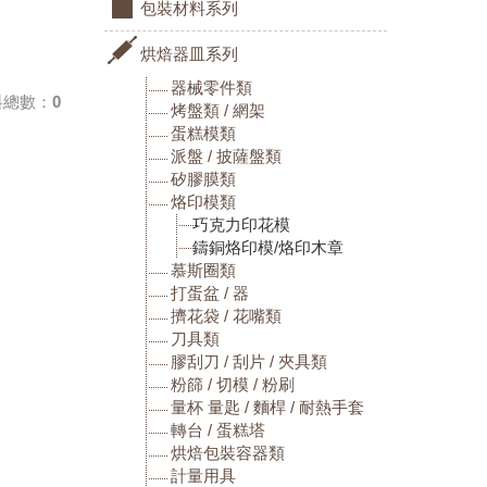
包裝材料系列
烘焙器皿系列
器械零件類
料總數：0
烤盤類 / 網架
蛋糕模類
派盤 / 披薩盤類
矽膠膜類
烙印模類
巧克力印花模
鑄銅烙印模/烙印木章
慕斯圈類
打蛋盆 / 器
擠花袋 / 花嘴類
刀具類
膠刮刀 / 刮片 / 夾具類
粉篩 / 切模 / 粉刷
量杯 量匙 / 麵桿 / 耐熱手套
轉台 / 蛋糕塔
烘焙包裝容器類
計量用具