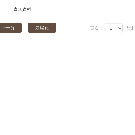
查無資料
下一頁
最尾頁
頁次：
資