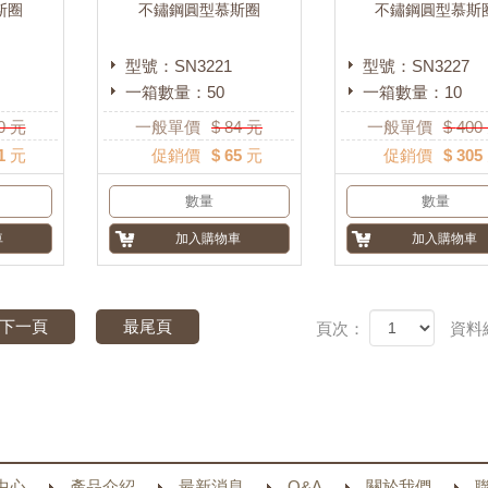
斯圈
不鏽鋼圓型慕斯圈
不鏽鋼圓型慕斯
型號：SN3221
型號：SN3227
一箱數量：50
一箱數量：10
0
元
一般單價
$
84
元
一般單價
$
400
1 元
促銷價
$ 65 元
促銷價
$ 305
下一頁
最尾頁
頁次：
資料
中心
產品介紹
最新消息
Q&A
關於我們