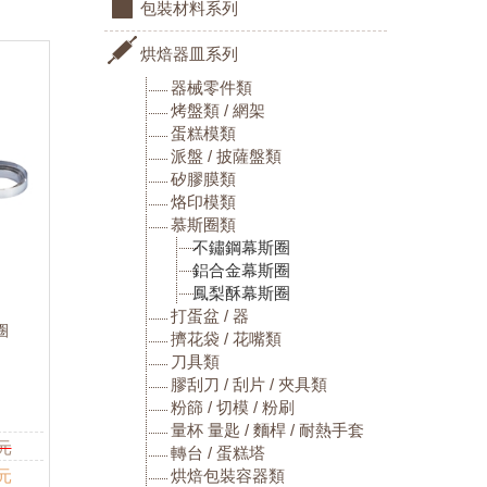
包裝材料系列
烘焙器皿系列
器械零件類
烤盤類 / 網架
蛋糕模類
派盤 / 披薩盤類
矽膠膜類
烙印模類
慕斯圈類
不鏽鋼幕斯圈
鋁合金幕斯圈
鳳梨酥幕斯圈
打蛋盆 / 器
圈
擠花袋 / 花嘴類
刀具類
膠刮刀 / 刮片 / 夾具類
粉篩 / 切模 / 粉刷
量杯 量匙 / 麵桿 / 耐熱手套
元
轉台 / 蛋糕塔
烘焙包裝容器類
 元