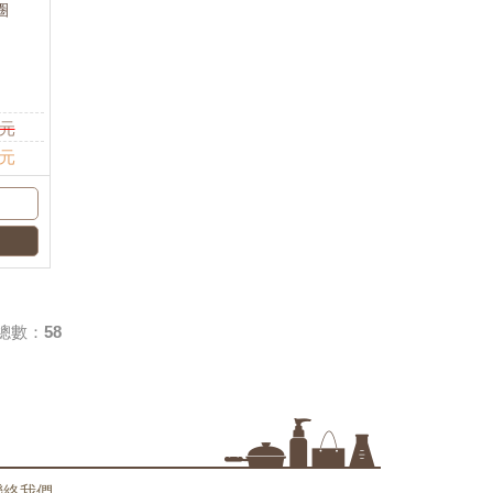
圈
元
 元
總數：58
聯絡我們