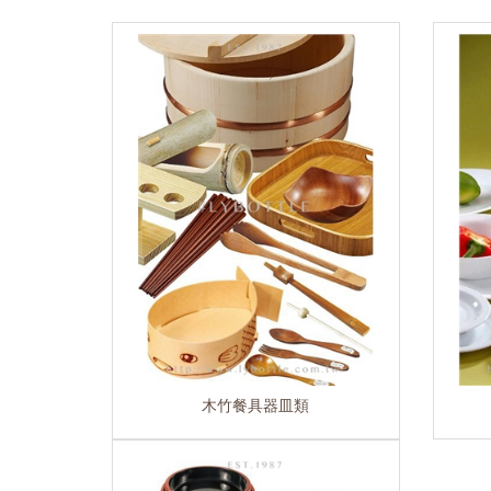
木竹餐具器皿類