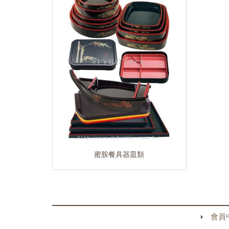
蜜胺餐具器皿類
會員