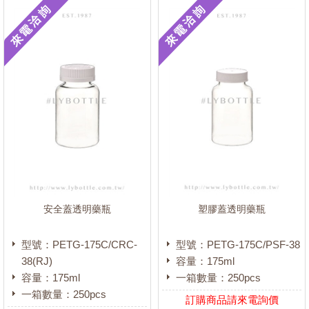
接頭/活栓
(0)
攪拌子
(0)
其他
(13)
血清瓶
(0)
顏色
白色
(615)
本色
(115)
透明
(127)
安全蓋透明藥瓶
塑膠蓋透明藥瓶
茶色
(49)
黑色
(13)
型號：PETG-175C/CRC-
型號：PETG-175C/PSF-38
桔色
(2)
38(RJ)
容量：175ml
容量：175ml
一箱數量：250pcs
藍色
(1)
一箱數量：250pcs
訂購商品請來電詢價