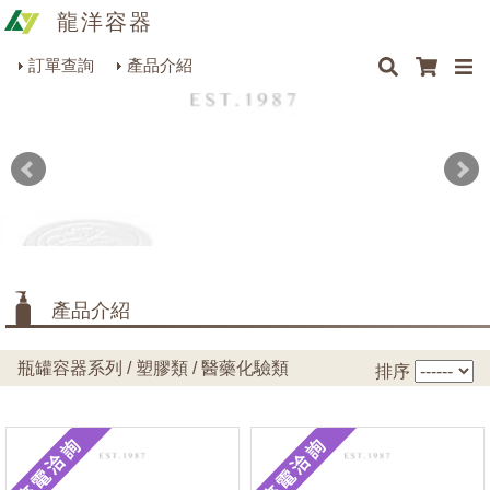
龍洋容器
×
×
×
×
容量
最新消息
Q&A
關於我們
聯絡我們
瓶罐容器系列
訂單查詢
產品介紹
商品搜尋
包裝材料系列
1ml~25ml
(140)
26ml~50ml
(49)
烘焙器皿系列
51ml~100ml
(116)
餐飲器具系列
101ml~250ml
(295)
生活雜貨系列
251ml~500ml
(143)
501ml~1000ml
(91)
理化儀器系列
1001ml~2000ml
產品介紹
(49)
美容用品系列
2001ml~3500ml
(11)
瓶罐容器系列 / 塑膠類 / 醫藥化驗類
排序
3501ml~5000ml
(4)
類型
易開罐/原封蓋/掀蓋瓶
(202)