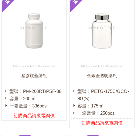
大口瓶/調劑瓶
(112)
藥膏罐/墨罐/密封罐
(119)
藥水瓶/投藥瓶
(186)
點眼瓶/噴霧瓶/滴劑瓶
(52)
藥膏盒/透明盒
(29)
藥錠瓶/藥粉瓶
(577)
中藥矸
(42)
塑膠旋蓋藥瓶
金銀蓋透明藥瓶
量杯/燒杯
(22)
量筒/漏斗
(17)
型號：PM-200RT/PSF-38
型號：PETG-175C/GCO-
容量：200ml
藥粉匙
9G(S)
(26)
一箱數量：336pcs
容量：175ml
吊瓶/尿壺、便器
(5)
一箱數量：250pcs
訂購商品請來電詢價
培養皿/試管
(5)
訂購商品請來電詢價
吸管/注射針筒
(36)