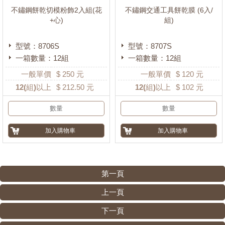
不鏽鋼餅乾切模粉飾2入組(花
不鏽鋼交通工具餅乾膜 (6入/
+心)
組)
型號：8706S
型號：8707S
一箱數量：12組
一箱數量：12組
一般單價
$
250
元
一般單價
$
120
元
12
(組)以上
$
212.50
元
12
(組)以上
$
102
元
第一頁
上一頁
下一頁