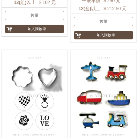
一般單價
$
250
元
12
(組)以上
$
102
元
12
(盒)以上
$
212.50
元