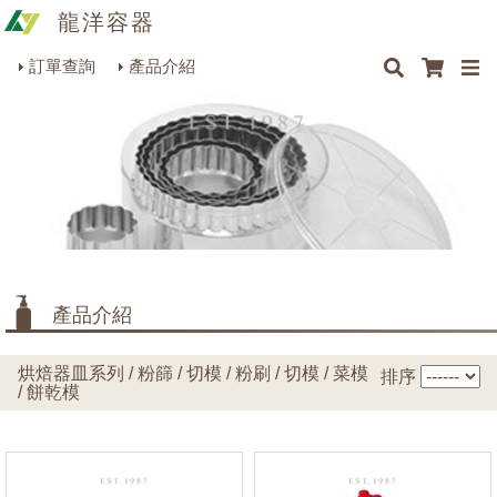
龍洋容器
×
×
×
最新消息
Q&A
關於我們
聯絡我們
瓶罐容器系列
訂單查詢
產品介紹
商品搜尋
包裝材料系列
烘焙器皿系列
餐飲器具系列
生活雜貨系列
理化儀器系列
產品介紹
美容用品系列
烘焙器皿系列 / 粉篩 / 切模 / 粉刷 / 切模 / 菜模
排序
/ 餅乾模