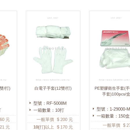
雙/打)
白電子手套(12雙/打)
PE塑膠衛生手套(
手套)100pcs/
型號：RF-5008M
型號：1-29000-
打
一箱數量：10打
一箱數量：150盒
60
元
一般單價
$
200
元
一般單價
$
2
21
元
10
(打)以上
$
170
元