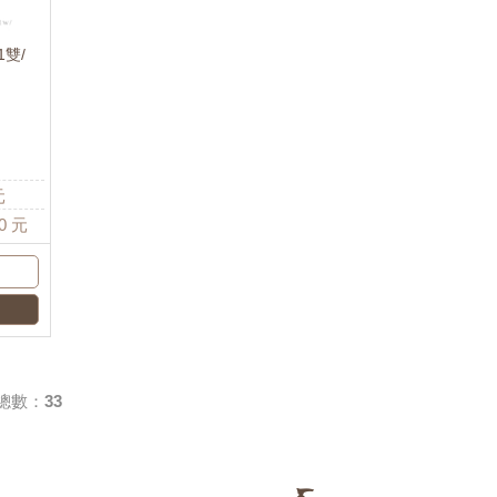
1雙/
元
0
元
總數：33