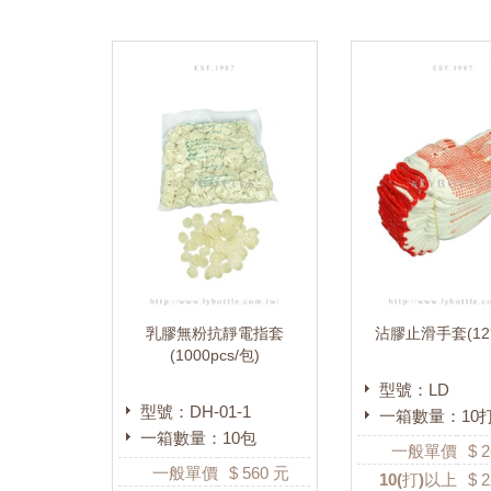
乳膠無粉抗靜電指套
沾膠止滑手套(12
(1000pcs/包)
型號：LD
型號：DH-01-1
一箱數量：10
一箱數量：10包
一般單價
$
2
一般單價
$
560
元
10
(打)以上
$
2