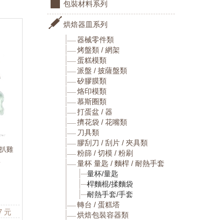
包裝材料系列
烘焙器皿系列
器械零件類
烤盤類 / 網架
蛋糕模類
派盤 / 披薩盤類
矽膠膜類
烙印模類
慕斯圈類
打蛋盆 / 器
擠花袋 / 花嘴類
刀具類
膠刮刀 / 刮片 / 夾具類
手扒雞
粉篩 / 切模 / 粉刷
盒
量杯 量匙 / 麵桿 / 耐熱手套
量杯/量匙
桿麵棍/揉麵袋
M
耐熱手套/手套
轉台 / 蛋糕塔
7
元
烘焙包裝容器類