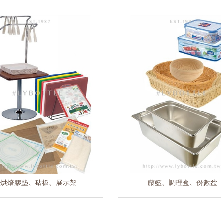
烘焙膠墊、砧板、展示架
藤籃、調理盒、份數盆