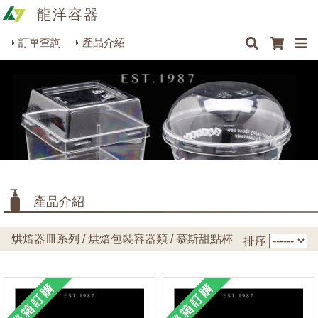
龍洋容器
×
×
×
最新消息
Q&A
關於我們
聯絡我們
瓶罐容器系列
訂單查詢
產品介紹
商品搜尋
包裝材料系列
烘焙器皿系列
餐飲器具系列
生活雜貨系列
理化儀器系列
產品介紹
美容用品系列
烘焙器皿系列 / 烘焙包裝容器類 / 慕斯甜點杯
排序