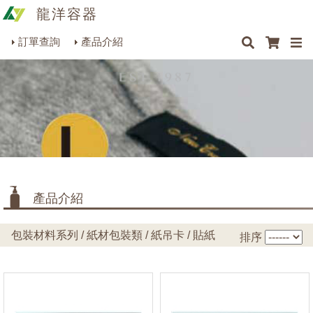
龍洋容器
×
×
×
×
吊牌.吊卡
最新消息
Q&A
關於我們
聯絡我們
瓶罐容器系列
訂單查詢
產品介紹
商品搜尋
包裝材料系列
一般吊牌
(2)
牛皮.黑卡吊牌
(10)
烘焙器皿系列
禮品吊卡
(30)
餐飲器具系列
聖誕.年節吊卡
(1)
生活雜貨系列
項鍊.飾品吊卡
(2)
理化儀器系列
雙凹造型吊卡
(0)
產品介紹
摺口吊卡、耳環吊卡
(0)
美容用品系列
包裝材料系列 / 紙材包裝類 / 紙吊卡 / 貼紙
貼紙
排序
禮品貼紙
(27)
標籤貼紙
(0)