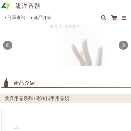
龍洋容器
×
×
最新消息
Q&A
關於我們
聯絡我們
瓶罐容器系列
訂單查詢
產品介紹
商品搜尋
包裝材料系列
烘焙器皿系列
餐飲器具系列
生活雜貨系列
理化儀器系列
產品介紹
美容用品系列
美容用品系列 / 彩繪指甲用品類