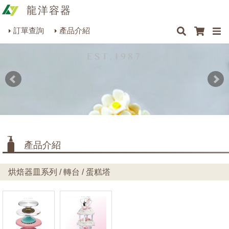
龍洋容器
×
×
最新消息
Q&A
關於我們
聯絡我們
瓶罐容器系列
訂單查詢
產品介紹
商品搜尋
包裝材料系列
烘焙器皿系列
餐飲器具系列
生活雜貨系列
理化儀器系列
產品介紹
美容用品系列
烘焙器皿系列 / 轉台 / 蛋糕塔