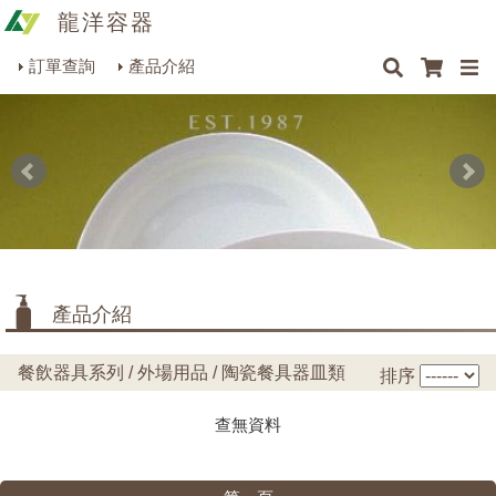
龍洋容器
×
×
×
×
餐具
最新消息
Q&A
關於我們
聯絡我們
瓶罐容器系列
訂單查詢
產品介紹
商品搜尋
包裝材料系列
瓷碗
(0)
瓷盤
(0)
烘焙器皿系列
缽/盅/杯/壺
(0)
餐飲器具系列
匙/碟/罐
(0)
生活雜貨系列
陶鍋/砂鍋
(0)
理化儀器系列
器皿
產品介紹
美容用品系列
花瓶
(0)
餐飲器具系列 / 外場用品 / 陶瓷餐具器皿類
排序
查無資料