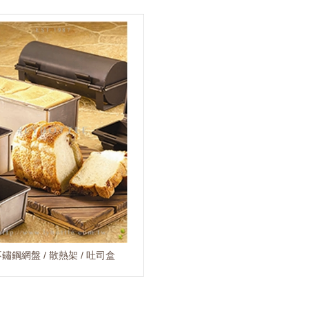
鏽鋼網盤 / 散熱架 / 吐司盒