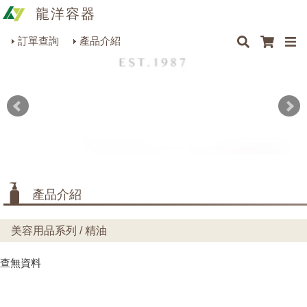
龍洋容器
×
×
最新消息
Q&A
關於我們
聯絡我們
瓶罐容器系列
訂單查詢
產品介紹
商品搜尋
包裝材料系列
烘焙器皿系列
餐飲器具系列
生活雜貨系列
理化儀器系列
產品介紹
美容用品系列
美容用品系列 / 精油
查無資料