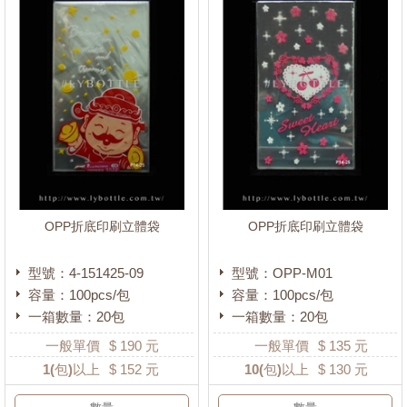
25.5~30cm
(0)
30cm以上
(0)
材質
OPP
(56)
PP
(0)
PE
(0)
OPP折底印刷立體袋
OPP折底印刷立體袋
型號：4-151425-09
型號：OPP-M01
容量：100pcs/包
容量：100pcs/包
一箱數量：20包
一箱數量：20包
一般單價
$
190
元
一般單價
$
135
元
1
(包)以上
$
152
元
10
(包)以上
$
130
元