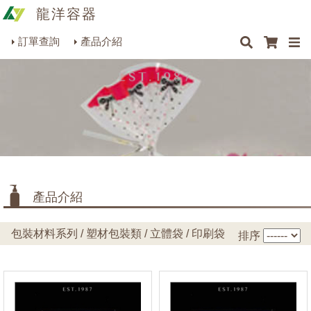
龍洋容器
×
×
×
×
類型
最新消息
Q&A
關於我們
聯絡我們
瓶罐容器系列
訂單查詢
產品介紹
商品搜尋
包裝材料系列
折底立體袋
(0)
折底印刷立體袋
(26)
烘焙器皿系列
折雙邊立體袋
(0)
餐飲器具系列
折雙邊印刷立體袋
(0)
生活雜貨系列
平口印刷袋
(33)
理化儀器系列
寬度
產品介紹
美容用品系列
1~10cm
(37)
包裝材料系列 / 塑材包裝類 / 立體袋 / 印刷袋
排序
10.5~15cm
(19)
15.5~20cm
(3)
20.5~25cm
(0)