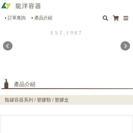
龍洋容器
×
×
×
最新消息
Q&A
關於我們
聯絡我們
瓶罐容器系列
訂單查詢
產品介紹
商品搜尋
包裝材料系列
烘焙器皿系列
餐飲器具系列
生活雜貨系列
理化儀器系列
產品介紹
美容用品系列
瓶罐容器系列 / 塑膠類 / 塑膠盒