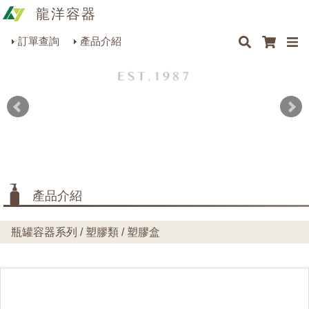
龍洋容器
×
×
×
最新消息
Q&A
關於我們
聯絡我們
瓶罐容器系列
訂單查詢
產品介紹
商品搜尋
包裝材料系列
烘焙器皿系列
餐飲器具系列
生活雜貨系列
理化儀器系列
產品介紹
美容用品系列
瓶罐容器系列 / 塑膠類 / 塑膠盒