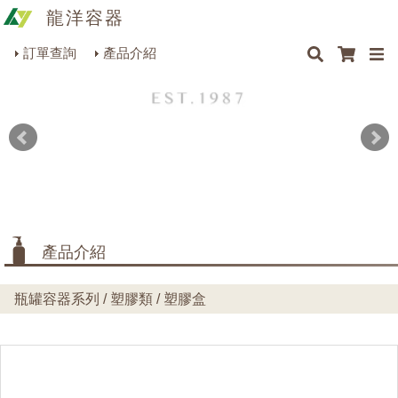
龍洋容器
×
×
×
最新消息
Q&A
關於我們
聯絡我們
瓶罐容器系列
訂單查詢
產品介紹
商品搜尋
包裝材料系列
烘焙器皿系列
餐飲器具系列
生活雜貨系列
理化儀器系列
產品介紹
美容用品系列
瓶罐容器系列 / 塑膠類 / 塑膠盒