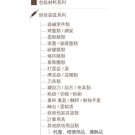
包裝材料系列
烘焙器皿系列
器械零件類
烤盤類 / 網架
蛋糕模類
派盤 / 披薩盤類
矽膠膜類
烙印模類
慕斯圈類
打蛋盆 / 器
擠花袋 / 花嘴類
刀具類
膠刮刀 / 刮片 / 夾具類
粉篩 / 切模 / 粉刷
量杯 量匙 / 麵桿 / 耐熱手套
轉台 / 蛋糕塔
烘焙包裝容器類
計量用具
其他烘培用品類
托盤、標價用品、擺飾品