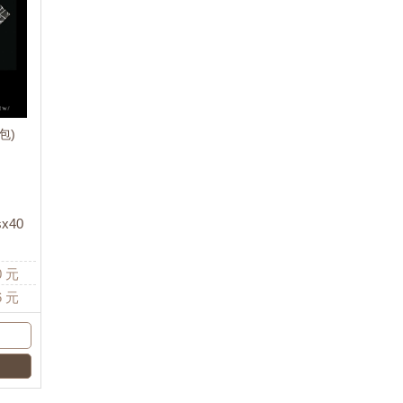
包)
sx40
0
元
6
元