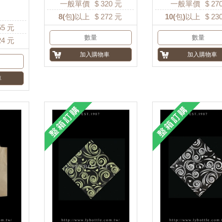
一般單價
$
320
元
一般單價
$
27
8
(包)以上
$
272
元
10
(包)以上
$
23
55
元
24
元