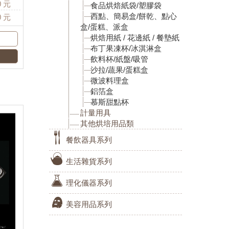
0
元
食品烘焙紙袋/塑膠袋
西點、簡易盒/餅乾、點心
0
元
盒/蛋糕、派盒
烘焙用紙 / 花邊紙 / 餐墊紙
布丁果凍杯/冰淇淋盒
飲料杯/紙盤/吸管
沙拉/蔬果/蛋糕盒
微波料理盒
鋁箔盒
慕斯甜點杯
計量用具
其他烘培用品類
餐飲器具系列
生活雜貨系列
理化儀器系列
美容用品系列