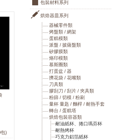
包裝材料系列
烘焙器皿系列
器械零件類
烤盤類 / 網架
蛋糕模類
派盤 / 披薩盤類
矽膠膜類
烙印模類
慕斯圈類
打蛋盆 / 器
擠花袋 / 花嘴類
刀具類
膠刮刀 / 刮片 / 夾具類
袋
粉篩 / 切模 / 粉刷
量杯 量匙 / 麵桿 / 耐熱手套
轉台 / 蛋糕塔
烘焙包裝容器類
耐油紙杯、捲口瑪芬杯
耐熱烤杯
0包)
巧克力鋁箔紙杯