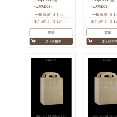
=1000pcs)
=1000pcs)
一般單價
$
155
元
一般單價
$
1
1
(包)以上
$
124
元
1
(包)以上
$
1