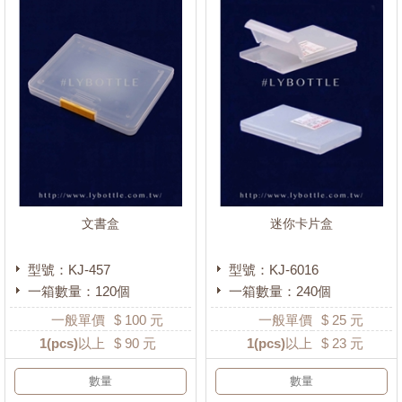
文書盒
迷你卡片盒
型號：KJ-457
型號：KJ-6016
一箱數量：120個
一箱數量：240個
一般單價
$
100
元
一般單價
$
25
元
1
(pcs)以上
$
90
元
1
(pcs)以上
$
23
元