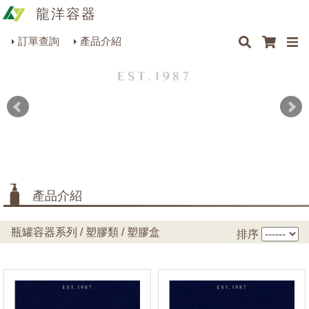
龍洋容器
×
×
×
×
容量
最新消息
Q&A
關於我們
聯絡我們
瓶罐容器系列
訂單查詢
產品介紹
商品搜尋
包裝材料系列
規格
烘焙器皿系列
餐飲器具系列
顏色
生活雜貨系列
材質
理化儀器系列
產品介紹
美容用品系列
瓶罐容器系列 / 塑膠類 / 塑膠盒
排序