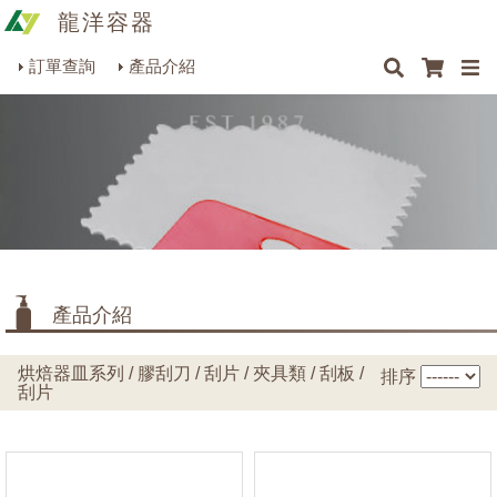
龍洋容器
×
×
×
最新消息
Q&A
關於我們
聯絡我們
瓶罐容器系列
訂單查詢
產品介紹
商品搜尋
包裝材料系列
烘焙器皿系列
餐飲器具系列
生活雜貨系列
理化儀器系列
產品介紹
美容用品系列
烘焙器皿系列 / 膠刮刀 / 刮片 / 夾具類 / 刮板 /
排序
刮片