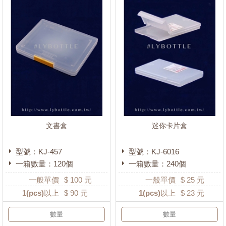
文書盒
迷你卡片盒
型號：KJ-457
型號：KJ-6016
一箱數量：120個
一箱數量：240個
一般單價
$
100
元
一般單價
$
25
元
1
(pcs)以上
$
90
元
1
(pcs)以上
$
23
元