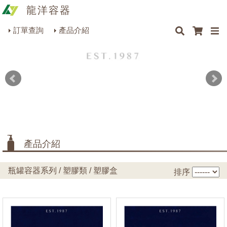
龍洋容器
×
×
×
×
容量
最新消息
Q&A
關於我們
聯絡我們
瓶罐容器系列
訂單查詢
產品介紹
商品搜尋
包裝材料系列
規格
烘焙器皿系列
餐飲器具系列
顏色
生活雜貨系列
材質
理化儀器系列
產品介紹
美容用品系列
瓶罐容器系列 / 塑膠類 / 塑膠盒
排序