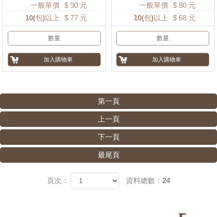
一般單價
$
90
元
一般單價
$
80
元
10
(包)以上
$
77
元
10
(包)以上
$
68
元
第一頁
上一頁
下一頁
最尾頁
頁次：
資料總數：24