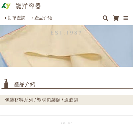
龍洋容器
×
×
×
最新消息
Q&A
關於我們
聯絡我們
瓶罐容器系列
訂單查詢
產品介紹
商品搜尋
包裝材料系列
烘焙器皿系列
餐飲器具系列
生活雜貨系列
理化儀器系列
產品介紹
美容用品系列
包裝材料系列 / 塑材包裝類 / 過濾袋