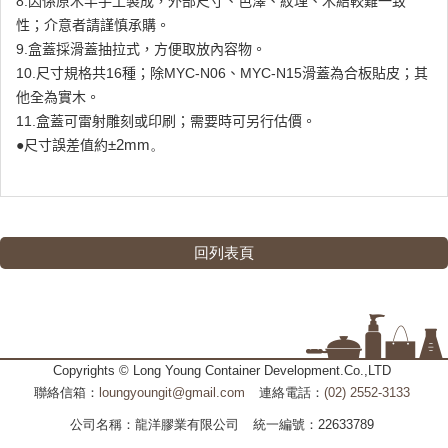
8.因係原木半手工製成，外部尺寸、色澤、紋理、木結較難一致
性；介意者請謹慎承購。
9.盒蓋採滑蓋抽拉式，方便取放內容物。
10.尺寸規格共16種；除MYC-N06、MYC-N15滑蓋為合板貼皮；其
他全為實木。
11.盒蓋可雷射雕刻或印刷；需要時可另行估價。
±2mm。
●尺寸誤差值約
回列表頁
Copyrights © Long Young Container Development.Co.,LTD
聯絡信箱：
loungyoungit@gmail.com
連絡電話：
(02) 2552-3133
公司名稱：龍洋膠業有限公司
統一編號：22633789