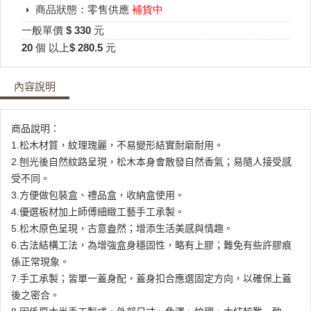
商品狀態：零售供應
補貨中
一般單價 $ 330 元
20 個 以上$ 280.5 元
內容說明
商品說明：
1.松木材質，紋理瑰麗，不易變形結實耐磨耐用。
2.刨光後自然紋路呈現，松木本身會散發自然香氣；易隨人接受感
受不同。
3.方便做包裝盒、禮品盒，收納盒使用。
4.優選板材加上師傅細緻工藝手工承製。
5.松木原色呈現，古意盎然；增添生活美感與情趣。
6.古法結構工法，為增強盒身穩固性，略有上膠；難免有些許膠痕
係正常現象。
7.手工承製；皆單一蓋身配，蓋身扣合應選固定方向，以確保上蓋
後之密合。