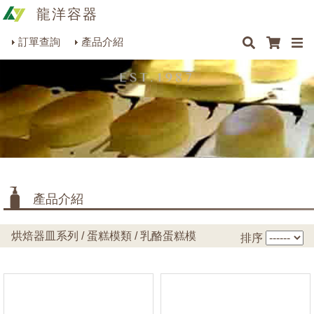
龍洋容器
×
×
×
最新消息
Q&A
關於我們
聯絡我們
瓶罐容器系列
訂單查詢
產品介紹
商品搜尋
包裝材料系列
烘焙器皿系列
餐飲器具系列
生活雜貨系列
理化儀器系列
產品介紹
美容用品系列
烘焙器皿系列 / 蛋糕模類 / 乳酪蛋糕模
排序