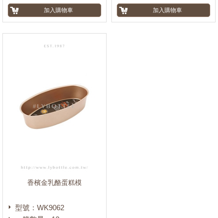
香檳金乳酪蛋糕模
型號：WK9062