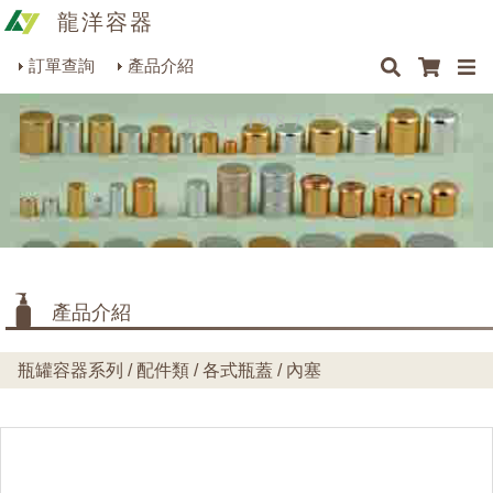
龍洋容器
×
×
×
最新消息
Q&A
關於我們
聯絡我們
瓶罐容器系列
訂單查詢
產品介紹
商品搜尋
包裝材料系列
烘焙器皿系列
餐飲器具系列
生活雜貨系列
理化儀器系列
產品介紹
美容用品系列
瓶罐容器系列 / 配件類 / 各式瓶蓋 / 內塞