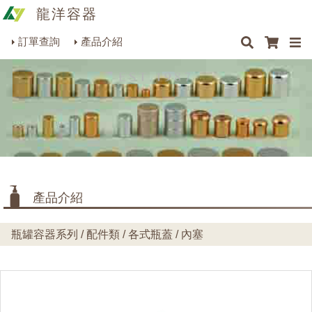
龍洋容器
×
×
×
最新消息
Q&A
關於我們
聯絡我們
瓶罐容器系列
訂單查詢
產品介紹
商品搜尋
包裝材料系列
烘焙器皿系列
餐飲器具系列
生活雜貨系列
理化儀器系列
產品介紹
美容用品系列
瓶罐容器系列 / 配件類 / 各式瓶蓋 / 內塞