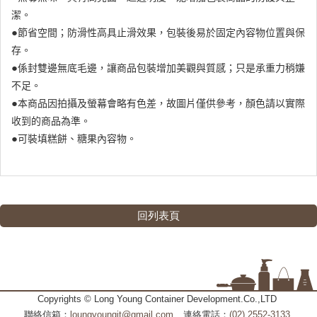
潔。
●
節省空間；防滑性高具止滑效果，包裝後易於固定內容物位置與保
存。
●
係封雙邊無底毛邊，讓商品包裝增加美觀與質感；只是承重力稍嫌
不足。
●
本商品因拍攝及螢幕會略有色差，故圖片僅供參考，顏色請以實際
收到的商品為準。
●
可裝填糕餅、糖果內容物。
回列表頁
Copyrights © Long Young Container Development.Co.,LTD
聯絡信箱：
loungyoungit@gmail.com
連絡電話：
(02) 2552-3133