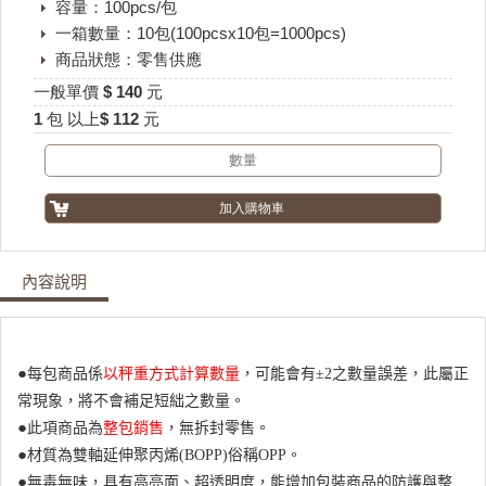
容量：100pcs/包
一箱數量：10包(100pcsx10包=1000pcs)
商品狀態：零售供應
一般單價 $ 140 元
1 包 以上$ 112 元
內容說明
●
每包商品係
以秤重方式計算數量
，可能會有±2之數量誤差，此屬正
常現象，將不會補足短絀之數量。
●
此項商品為
整包銷售
，無拆封零售。
●
材質為雙軸延伸聚丙烯(BOPP)俗稱OPP。
●
無毒無味，具有高亮面、超透明度，能增加包裝商品的防護與整