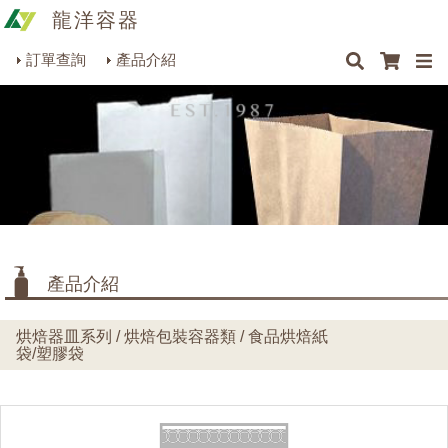
龍洋容器
×
×
×
最新消息
Q&A
關於我們
聯絡我們
瓶罐容器系列
訂單查詢
產品介紹
商品搜尋
包裝材料系列
烘焙器皿系列
餐飲器具系列
生活雜貨系列
理化儀器系列
產品介紹
美容用品系列
烘焙器皿系列 / 烘焙包裝容器類 / 食品烘焙紙
袋/塑膠袋