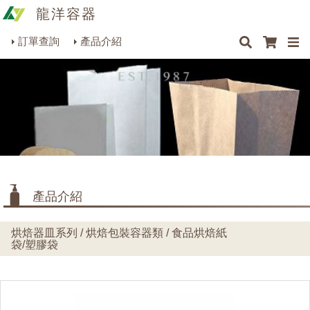
龍洋容器
×
×
×
最新消息
Q&A
關於我們
聯絡我們
瓶罐容器系列
訂單查詢
產品介紹
商品搜尋
包裝材料系列
烘焙器皿系列
餐飲器具系列
生活雜貨系列
理化儀器系列
產品介紹
美容用品系列
烘焙器皿系列 / 烘焙包裝容器類 / 食品烘焙紙
袋/塑膠袋