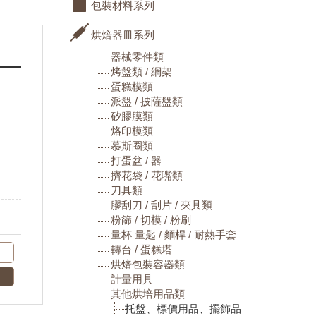
包裝材料系列
烘焙器皿系列
器械零件類
烤盤類 / 網架
蛋糕模類
派盤 / 披薩盤類
矽膠膜類
烙印模類
慕斯圈類
打蛋盆 / 器
擠花袋 / 花嘴類
刀具類
膠刮刀 / 刮片 / 夾具類
粉篩 / 切模 / 粉刷
量杯 量匙 / 麵桿 / 耐熱手套
轉台 / 蛋糕塔
烘焙包裝容器類
計量用具
其他烘培用品類
托盤、標價用品、擺飾品