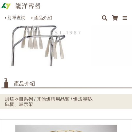
龍洋容器
×
×
×
最新消息
Q&A
關於我們
聯絡我們
瓶罐容器系列
訂單查詢
產品介紹
商品搜尋
包裝材料系列
烘焙器皿系列
餐飲器具系列
生活雜貨系列
理化儀器系列
產品介紹
美容用品系列
烘焙器皿系列 / 其他烘培用品類 / 烘焙膠墊、
砧板、展示架