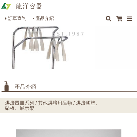
龍洋容器
×
×
×
最新消息
Q&A
關於我們
聯絡我們
瓶罐容器系列
訂單查詢
產品介紹
商品搜尋
包裝材料系列
烘焙器皿系列
餐飲器具系列
生活雜貨系列
理化儀器系列
產品介紹
美容用品系列
烘焙器皿系列 / 其他烘培用品類 / 烘焙膠墊、
砧板、展示架