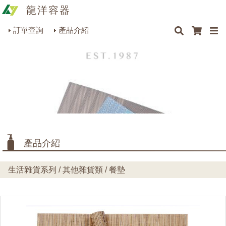
龍洋容器
×
×
×
最新消息
Q&A
關於我們
聯絡我們
瓶罐容器系列
訂單查詢
產品介紹
商品搜尋
包裝材料系列
烘焙器皿系列
餐飲器具系列
生活雜貨系列
理化儀器系列
產品介紹
美容用品系列
生活雜貨系列 / 其他雜貨類 / 餐墊