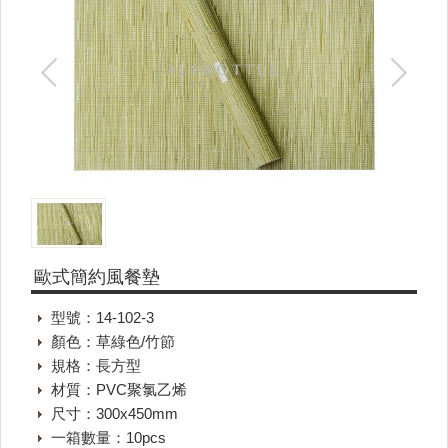
歐式簡約風餐墊
型號：14-102-3
顏色：草綠色/竹節
規格：長方型
材質：PVC聚氯乙烯
尺寸：300x450mm
一箱數量：10pcs