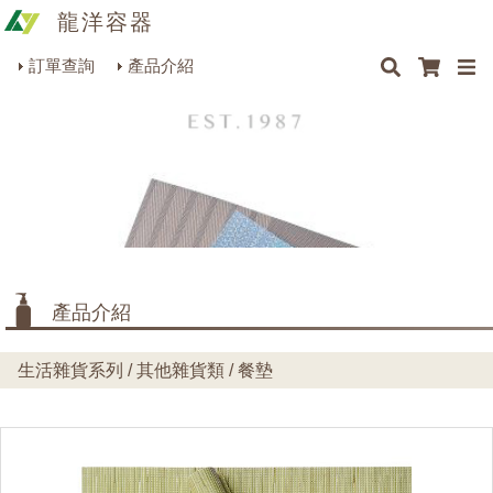
龍洋容器
×
×
×
最新消息
Q&A
關於我們
聯絡我們
瓶罐容器系列
訂單查詢
產品介紹
商品搜尋
包裝材料系列
烘焙器皿系列
餐飲器具系列
生活雜貨系列
理化儀器系列
產品介紹
美容用品系列
生活雜貨系列 / 其他雜貨類 / 餐墊