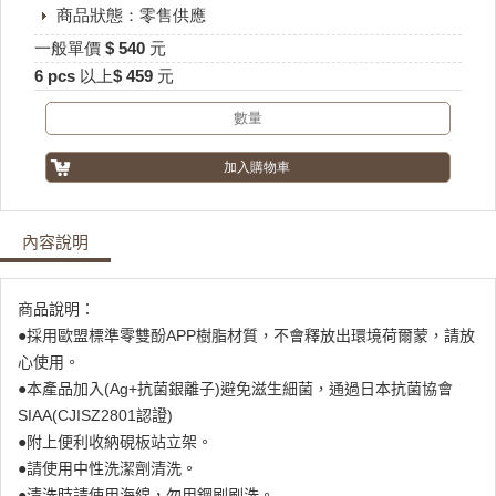
商品狀態：零售供應
一般單價 $ 540 元
6 pcs 以上$ 459 元
內容說明
商品說明：
●採用歐盟標準零雙酚APP樹脂材質，不會釋放出環境荷爾蒙，請放
心使用。
●本產品加入(Ag+抗菌銀離子)避免滋生細菌，通過日本抗菌協會
SIAA(CJISZ2801認證)
●附上便利收納硯板站立架。
●請使用中性洗潔劑清洗。
●清洗時請使用海綿，勿用鋼刷刷洗。