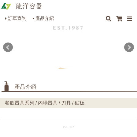
龍洋容器
×
×
×
最新消息
Q&A
關於我們
聯絡我們
瓶罐容器系列
訂單查詢
產品介紹
商品搜尋
包裝材料系列
烘焙器皿系列
餐飲器具系列
生活雜貨系列
理化儀器系列
產品介紹
美容用品系列
餐飲器具系列 / 內場器具 / 刀具 / 砧板