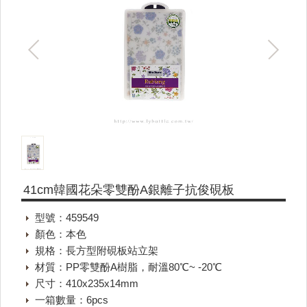
41cm韓國花朵零雙酚A銀離子抗俊硯板
型號：459549
顏色：本色
規格：長方型附硯板站立架
材質：PP零雙酚A樹脂，耐溫80℃~ -20℃
尺寸：410x235x14mm
一箱數量：6pcs