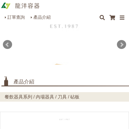
龍洋容器
×
×
×
最新消息
Q&A
關於我們
聯絡我們
瓶罐容器系列
訂單查詢
產品介紹
商品搜尋
包裝材料系列
烘焙器皿系列
餐飲器具系列
生活雜貨系列
理化儀器系列
產品介紹
美容用品系列
餐飲器具系列 / 內場器具 / 刀具 / 砧板