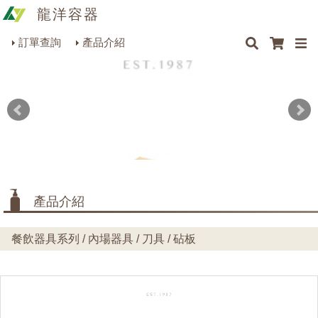
龍洋容器
×
×
×
最新消息
Q&A
關於我們
聯絡我們
瓶罐容器系列
訂單查詢
產品介紹
商品搜尋
包裝材料系列
烘焙器皿系列
餐飲器具系列
生活雜貨系列
理化儀器系列
產品介紹
美容用品系列
餐飲器具系列 / 內場器具 / 刀具 / 砧板