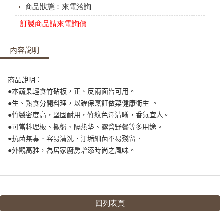
商品狀態：來電洽詢
訂製商品請來電詢價
內容說明
商品說明：
●本蔬果輕食竹砧板，正、反兩面皆可用。
●生、熟食分開料理，以確保烹飪做菜健康衛生 。
●竹製密度高，堅固耐用，竹紋色澤清晰，香氣宜人。
●可當料理板、擺盤、隔熱墊、露營野餐等多用途。
●抗菌無毒、容易清洗、汙垢細菌不易殘留。
●外觀高雅，為居家廚房增添時尚之風味。
回列表頁