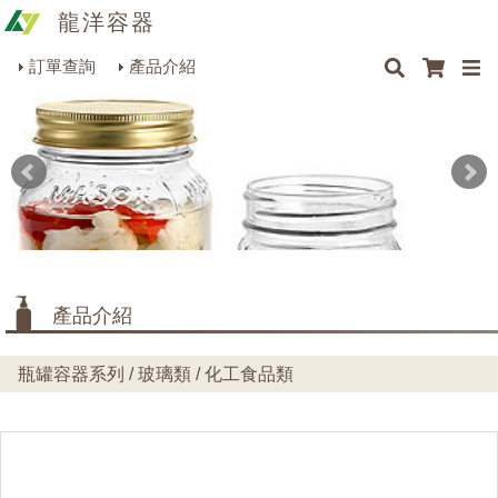
龍洋容器
×
×
×
最新消息
Q&A
關於我們
聯絡我們
瓶罐容器系列
訂單查詢
產品介紹
商品搜尋
包裝材料系列
烘焙器皿系列
餐飲器具系列
生活雜貨系列
理化儀器系列
產品介紹
美容用品系列
瓶罐容器系列 / 玻璃類 / 化工食品類